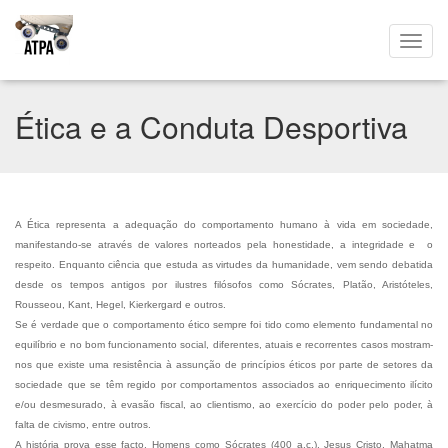
Ética e a Conduta Desportiva
A Ética representa a adequação do comportamento humano à vida em sociedade,
manifestando-se através de valores norteados pela honestidade, a integridade e o
respeito. Enquanto ciência que estuda as virtudes da humanidade, vem sendo debatida
desde os tempos antigos por ilustres filósofos como Sócrates, Platão, Aristóteles,
Rousseou, Kant, Hegel, Kierkergard e outros.
Se é verdade que o comportamento ético sempre foi tido como elemento fundamental no
equilíbrio e no bom funcionamento social, diferentes, atuais e recorrentes casos mostram-
nos que existe uma resistência à assunção de princípios éticos por parte de setores da
sociedade que se têm regido por comportamentos associados ao enriquecimento ilícito
e/ou desmesurado, à evasão fiscal, ao clientismo, ao exercício do poder pelo poder, à
falta de civismo, entre outros.
A história prova esse facto. Homens como Sócrates (400 a.c.), Jesus Cristo, Mahatma