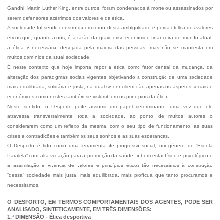
Gandhi, Martin Luther King, entre outros, foram condenados à morte ou assassinados por
serem defensores acérrimos dos valores e da ética.
A sociedade foi sendo construída em torno desta ambiguidade e perda cíclica dos valores
éticos que, quanto a nós, é a razão da grave crise económico-financeira do mundo atual:
a ética é necessária, desejada pela maioria das pessoas, mas não se manifesta em
muitos domínios da atual sociedade.
É neste contexto que hoje importa repor a ética como fator central da mudança, da
alteração dos paradigmas sociais vigentes objetivando a construção de uma sociedade
mais equilibrada, solidária e justa, na qual se conciliem não apenas os aspetos sociais e
económicos como nestes também se vislumbrem os princípios da ética.
Neste sentido, o Desporto pode assumir um papel determinante, uma vez que ele
atravessa transversalmente toda a sociedade, ao ponto de muitos autores o
considerarem como um reflexo da mesma, com o seu tipo de funcionamento, as suas
crises e contradições e também os seus sonhos e as suas esperanças.
O Desporto é tido como uma ferramenta de progresso social, um género de “Escola
Paralela” com alta vocação para a promoção da saúde, o bem-estar físico e psicológico e
a assimilação e vivência de valores e princípios éticos tão necessários à construção
“dessa” sociedade mais justa, mais equilibrada, mais profícua que tanto procuramos e
necessitamos.
O DESPORTO, EM TERMOS COMPORTAMENTAIS DOS AGENTES, PODE SER
ANALISADO, SINTETICAMENTE, EM TRÊS DIMENSÕES:
1.ª DIMENSÃO - Ética desportiva