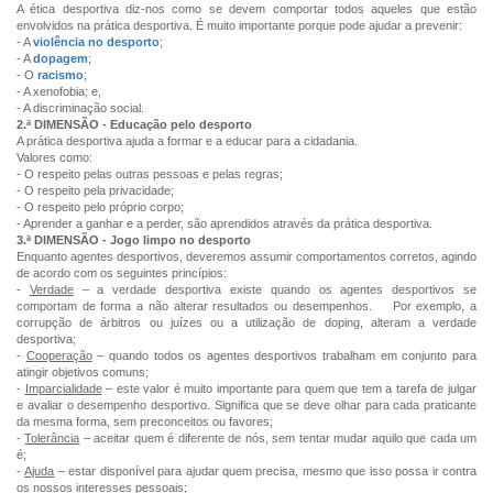
A ética desportiva diz-nos como se devem comportar todos aqueles que estão
envolvidos na prática desportiva. É muito importante porque pode ajudar a prevenir:
- A
violência no desporto
;
- A
dopagem
;
- O
racismo
;
- A xenofobia; e,
- A discriminação social.
2.ª DIMENSÃO - Educação pelo desporto
A prática desportiva ajuda a formar e a educar para a cidadania.
Valores como:
- O respeito pelas outras pessoas e pelas regras;
- O respeito pela privacidade;
- O respeito pelo próprio corpo;
- Aprender a ganhar e a perder, são aprendidos através da prática desportiva.
3.ª DIMENSÃO - Jogo limpo no desporto
Enquanto agentes desportivos, deveremos assumir comportamentos corretos, agindo
de acordo com os seguintes princípios:
-
Verdade
– a verdade desportiva existe quando os agentes desportivos se
comportam de forma a não alterar resultados ou desempenhos.
Por exemplo, a
corrupção de árbitros ou juízes ou a utilização de doping, alteram a verdade
desportiva;
-
Cooperação
– quando todos os agentes desportivos trabalham em conjunto para
atingir objetivos comuns;
-
Imparcialidade
– este valor é muito importante para quem que tem a tarefa de julgar
e avaliar o desempenho desportivo. Significa que se deve olhar para cada praticante
da mesma forma, sem preconceitos ou favores;
-
Tolerância
– aceitar quem é diferente de nós, sem tentar mudar aquilo que cada um
é;
-
Ajuda
– estar disponível para ajudar quem precisa, mesmo que isso possa ir contra
os nossos interesses pessoais;