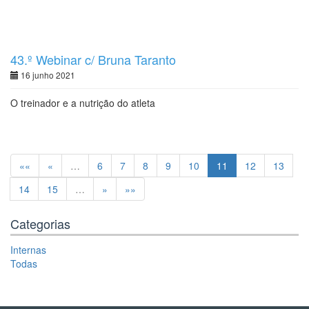
43.º Webinar c/ Bruna Taranto
16 junho 2021
O treinador e a nutrição do atleta
««
«
…
6
7
8
9
10
11
12
13
14
15
…
»
»»
Categorias
Internas
Todas